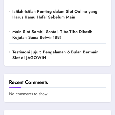
Istilah-Istilah Penting dalam Slot Online yang
Harus Kamu Hafal Sebelum Main
Main Slot Sambil Santai, Tiba-Tiba Dikasih
Kejutan Sama Betwin188!
Testimoni Jujur: Pengalaman 6 Bulan Bermain
Slot di JAGOWIN
Recent Comments
No comments to show.