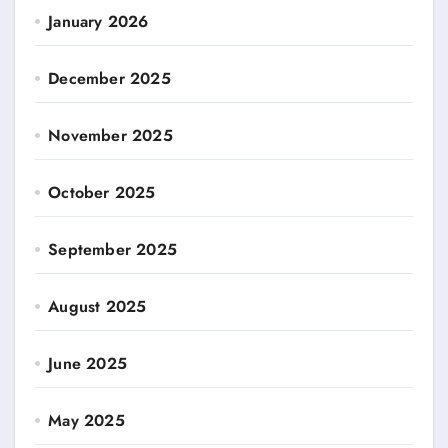
January 2026
December 2025
November 2025
October 2025
September 2025
August 2025
June 2025
May 2025