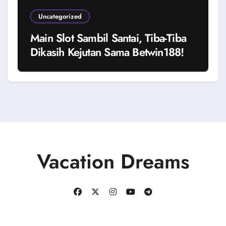
Uncategorized
Main Slot Sambil Santai, Tiba-Tiba
Dikasih Kejutan Sama Betwin188!
Vacation Dreams