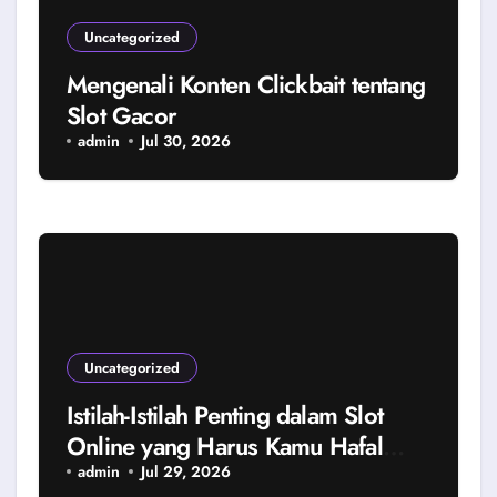
Uncategorized
Mengenali Konten Clickbait tentang
Slot Gacor
admin
Jul 30, 2026
Uncategorized
Istilah-Istilah Penting dalam Slot
Online yang Harus Kamu Hafal
Sebelum Main
admin
Jul 29, 2026