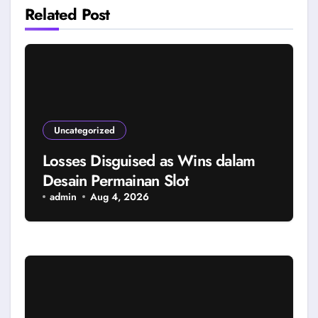
Related Post
Uncategorized
Losses Disguised as Wins dalam
Desain Permainan Slot
admin
Aug 4, 2026