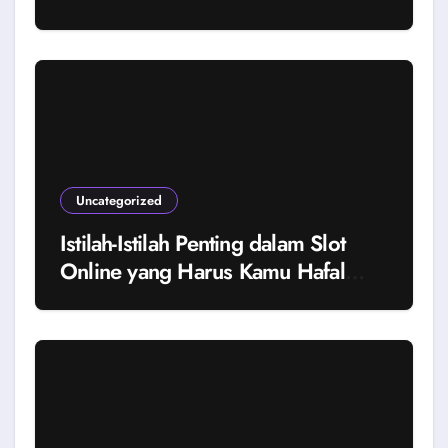
Uncategorized
Istilah-Istilah Penting dalam Slot
Online yang Harus Kamu Hafal
Sebelum Main