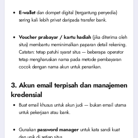
E‑wallet
dan dompet digital (tergantung penyedia)
sering kali lebih privat daripada transfer bank.
Voucher prabayar / kartu hadiah
(jika diterima oleh
situs) membantu meminimalkan paparan detail rekening.
Catatan: tetap patuhi syarat situs — beberapa operator
tetap mengharuskan nama pada metode pembayaran
cocok dengan nama akun untuk penarikan.
3. Akun email terpisah dan manajemen
kredensial
Buat email khusus untuk akun judi — bukan email utama
untuk pekerjaan atau bank.
Gunakan
password manager
untuk kata sandi kuat
dan unik di setiap situs.