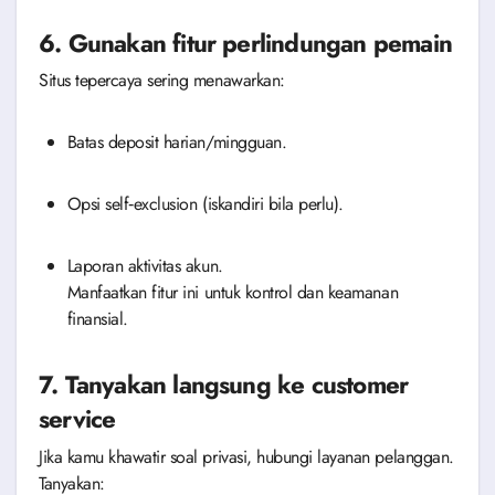
6. Gunakan fitur perlindungan pemain
Situs tepercaya sering menawarkan:
Batas deposit harian/mingguan.
Opsi self‑exclusion (iskandiri bila perlu).
Laporan aktivitas akun.
Manfaatkan fitur ini untuk kontrol dan keamanan
finansial.
7. Tanyakan langsung ke customer
service
Jika kamu khawatir soal privasi, hubungi layanan pelanggan.
Tanyakan: