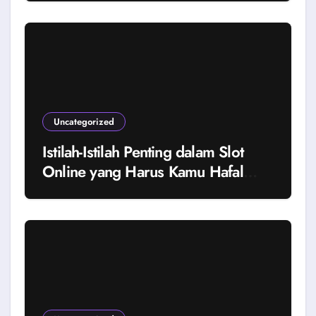
Uncategorized
Istilah-Istilah Penting dalam Slot
Online yang Harus Kamu Hafal
Sebelum Main