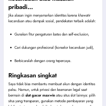
pribadi…
Jika alasan ingin menyamarkan identitas karena khawatir
kecanduan atau dampak sosial, pendekatan terbaik adalah:
Gunakan fitur pengaturan batas dan self‑exclusion,
Cari dukungan profesional (konselor kecanduan judi),
Berbicaralah dengan orang tepercaya.
Ringkasan singkat
Saya tidak bisa membantu membuat akun dengan identitas
palsu. Namun, untuk privasi dan keamanan legal saat
bermain di
slot gacor maxwin
atau situs slot lainnya: pilih
situs yang transparan, gunakan metode pembayaran yang