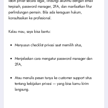
lebih privat secara legal, lindungi akunmu dengan email
terpisah, password manager, 2FA, dan manfaatkan fitur
perlindungan pemain. Bila ada keraguan hukum,
konsultasikan ke profesional.
Kalau mau, saya bisa bantu:
Menyusun checklist privasi saat memilih situs,
Menjelaskan cara mengatur password manager dan
2FA,
Atau menulis pesan tanya ke customer support situs
tentang kebijakan privasi — yang bisa kamu kirim
langsung.