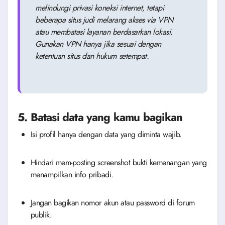
melindungi privasi koneksi internet, tetapi
beberapa situs judi melarang akses via VPN
atau membatasi layanan berdasarkan lokasi.
Gunakan VPN hanya jika sesuai dengan
ketentuan situs dan hukum setempat.
5. Batasi data yang kamu bagikan
Isi profil hanya dengan data yang diminta wajib.
Hindari mem-posting screenshot bukti kemenangan yang
menampilkan info pribadi.
Jangan bagikan nomor akun atau password di forum
publik.