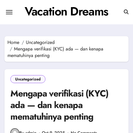
Skip
Vacation Dreams
to
content
Home
Uncategorized
Mengapa verifikasi (KYC) ada — dan kenapa
mematuhinya penting
Uncategorized
Mengapa verifikasi (KYC)
ada — dan kenapa
mematuhinya penting
By admin
Oct 9, 2025
No Comments