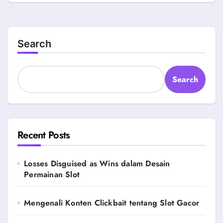
Search
Search
Recent Posts
Losses Disguised as Wins dalam Desain
Permainan Slot
Mengenali Konten Clickbait tentang Slot Gacor