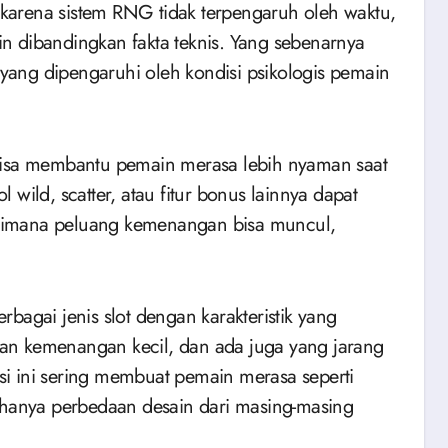
karena sistem RNG tidak terpengaruh oleh waktu,
n dibandingkan fakta teknis. Yang sebenarnya
yang dipengaruhi oleh kondisi psikologis pemain
 bisa membantu pemain merasa lebih nyaman saat
 wild, scatter, atau fitur bonus lainnya dapat
aimana peluang kemenangan bisa muncul,
bagai jenis slot dengan karakteristik yang
an kemenangan kecil, dan ada juga yang jarang
i ini sering membuat pemain merasa seperti
anya perbedaan desain dari masing-masing