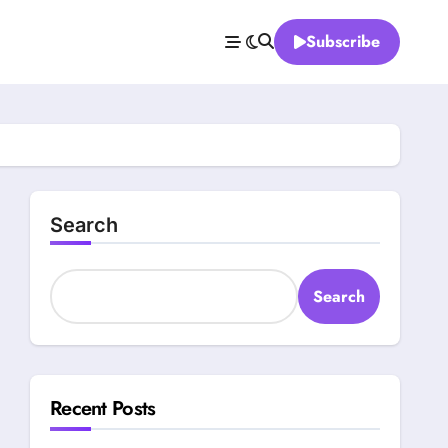
Subscribe
Search
Search
Recent Posts