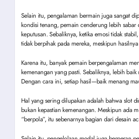
Selain itu, pengalaman bermain juga sangat di
kondisi tenang, pemain cenderung lebih sabar
keputusan. Sebaliknya, ketika emosi tidak sta
tidak berpihak pada mereka, meskipun hasilnya 
Karena itu, banyak pemain berpengalaman menya
kemenangan yang pasti. Sebaliknya, lebih baik
Dengan cara ini, setiap hasil—baik menang mau
Hal yang sering dilupakan adalah bahwa slot 
bukan kepastian kemenangan. Meskipun ada m
“berpola”, itu sebenarnya bagian dari desain a
Selain itu, pengelolaan modal juga berperan 