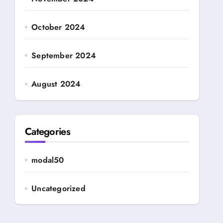
October 2024
September 2024
August 2024
Categories
modal50
Uncategorized