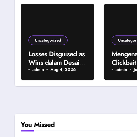
Uncategorized
Uncategor
Losses Disguised as
Mengenal
Wins dalam Desain
Clickbait
Permainan Slot
Slot Gac
admin
Aug 4, 2026
admin
J
You Missed