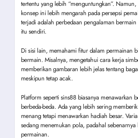
tertentu yang lebih “menguntungkan”. Namun, 
konsep ini lebih mengarah pada persepsi pemai
terjadi adalah perbedaan pengalaman bermain 
itu sendiri.
Di sisi lain, memahami fitur dalam permainan
bermain. Misalnya, mengetahui cara kerja simbol
memberikan gambaran lebih jelas tentang bag
meskipun tetap acak.
Platform seperti sins88 biasanya menawarkan ber
berbeda-beda. Ada yang lebih sering memberik
menang tetapi menawarkan hadiah besar. Varias
sedang menemukan pola, padahal sebenarnya h
permainan.