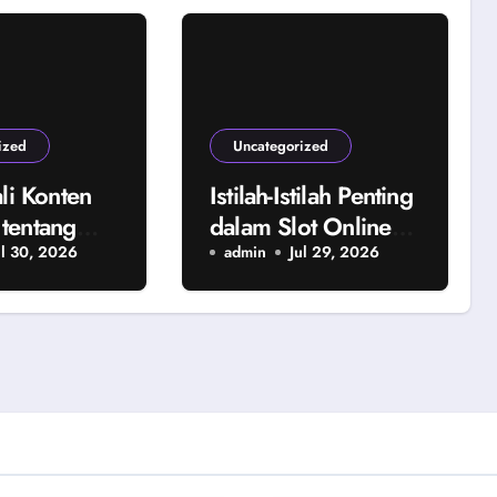
ized
Uncategorized
i Konten
Istilah-Istilah Penting
 tentang
dalam Slot Online
or
yang Harus Kamu
ul 30, 2026
admin
Jul 29, 2026
Hafal Sebelum Main