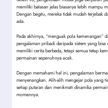
memiliki batasan jelas biasanya lebih mampu m
Dengan begitu, mereka tidak mudah terjebak d
ada.
Pada akhirnya, “menguak pola kemenangan” di 
pengalaman pribadi daripada sistem yang bisa d
memiliki cerita berbeda, tetapi semua tetap kem
permainan sepenuhnya acak.
Dengan memahami hal ini, pengalaman bermain d
menyenangkan. Alih-alih mengejar pola yang tid
setiap putaran dan menikmati dinamika permain
momennya.