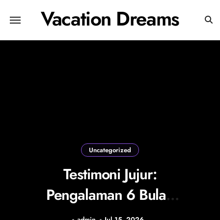
Skip
Vacation Dreams
to
content
Uncategorized
Testimoni Jujur:
Pengalaman 6 Bulan
Bermain Slot di
admin
Jul 15, 2026