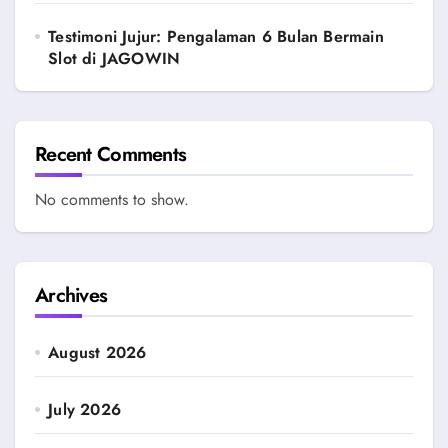
Testimoni Jujur: Pengalaman 6 Bulan Bermain
Slot di JAGOWIN
Recent Comments
No comments to show.
Archives
August 2026
July 2026