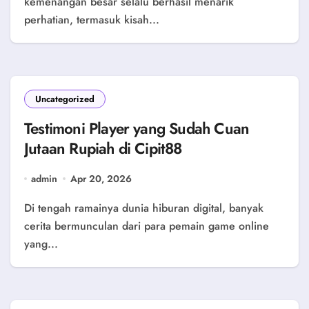
kemenangan besar selalu berhasil menarik
perhatian, termasuk kisah...
Uncategorized
Testimoni Player yang Sudah Cuan
Jutaan Rupiah di Cipit88
admin
Apr 20, 2026
Di tengah ramainya dunia hiburan digital, banyak
cerita bermunculan dari para pemain game online
yang...