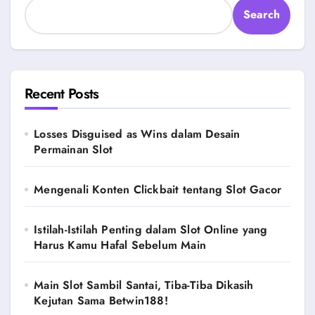
Search
Recent Posts
Losses Disguised as Wins dalam Desain
Permainan Slot
Mengenali Konten Clickbait tentang Slot Gacor
Istilah-Istilah Penting dalam Slot Online yang
Harus Kamu Hafal Sebelum Main
Main Slot Sambil Santai, Tiba-Tiba Dikasih
Kejutan Sama Betwin188!