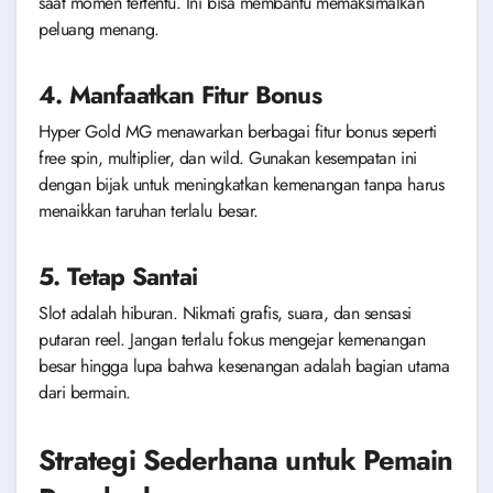
saat momen tertentu. Ini bisa membantu memaksimalkan
peluang menang.
4. Manfaatkan Fitur Bonus
Hyper Gold MG menawarkan berbagai fitur bonus seperti
free spin, multiplier, dan wild. Gunakan kesempatan ini
dengan bijak untuk meningkatkan kemenangan tanpa harus
menaikkan taruhan terlalu besar.
5. Tetap Santai
Slot adalah hiburan. Nikmati grafis, suara, dan sensasi
putaran reel. Jangan terlalu fokus mengejar kemenangan
besar hingga lupa bahwa kesenangan adalah bagian utama
dari bermain.
Strategi Sederhana untuk Pemain