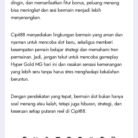
dingin, dan memanfaatkan fitur bonus, peluang menang
bisa meningkat dan sesi bermain menjadi lebih
menyenangkan.
Cipit88 menyediakan lingkungan bermain yang aman dan
nyaman untuk mencoba slot baru, sekaligus memberi
kesempatan pemain belajar strategi dan memahami tren
permainan. Jadi, jangan takut untuk mencoba gameplay
Hyper Gold MG hari ini dan rasakan sensasi kemenangan
yang lebih seru tanpa harus stres menghadapi kekalahan
beruntun.
Dengan pendekatan yang tepat, bermain slot bukan hanya
soal menang atau kalah, tetapi juga hiburan, strategi, dan
keseruan setiap putaran reel di Cipit88.