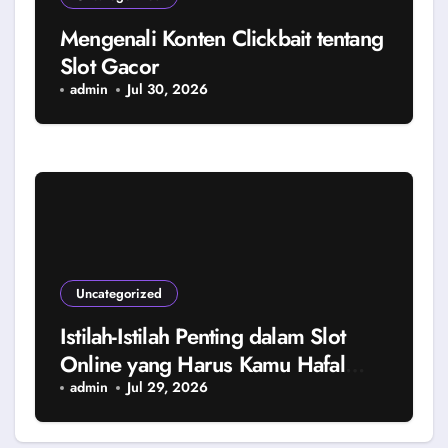
Mengenali Konten Clickbait tentang
Slot Gacor
admin
Jul 30, 2026
Uncategorized
Istilah-Istilah Penting dalam Slot
Online yang Harus Kamu Hafal
Sebelum Main
admin
Jul 29, 2026