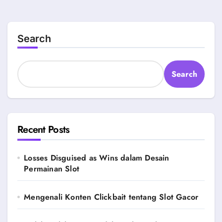
Search
Search
Recent Posts
Losses Disguised as Wins dalam Desain
Permainan Slot
Mengenali Konten Clickbait tentang Slot Gacor