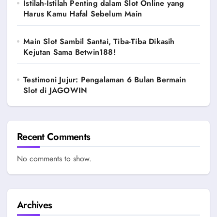
Istilah-Istilah Penting dalam Slot Online yang
Harus Kamu Hafal Sebelum Main
Main Slot Sambil Santai, Tiba-Tiba Dikasih
Kejutan Sama Betwin188!
Testimoni Jujur: Pengalaman 6 Bulan Bermain
Slot di JAGOWIN
Recent Comments
No comments to show.
Archives