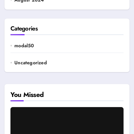
Categories
modal50
Uncategorized
You Missed