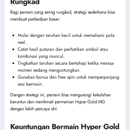
Rungkad
Bagi pemain yang sering rungkad, strategi sederhana bisa
membuat perbedaan besar:
Mulai dengan taruhan kecil untuk memahami pola
reel.
Catat hasil putaran dan perhatikan simbol atau
kombinasi yang muncul.
Tingkatkan taruhan secara bertahap ketika merasa
momen sedang menguntungkan.
Gunakan bonus dan free spin untuk memperpanjang
sesi bermain.
Dengan strategi ini, pemain bisa mengurangi kekalahan
beruntun dan menikmati permainan Hyper Gold MG
dengan lebih percaya diri.
Keuntungan Bermain Hyper Gold