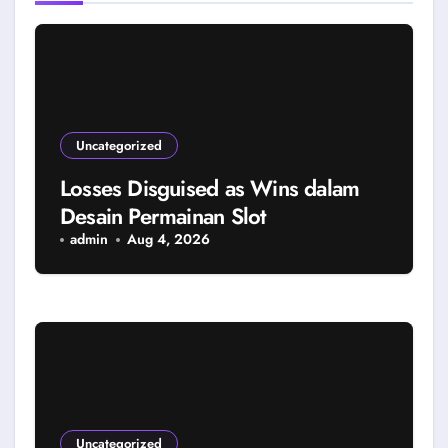
Uncategorized
Losses Disguised as Wins dalam
Desain Permainan Slot
admin
Aug 4, 2026
Uncategorized