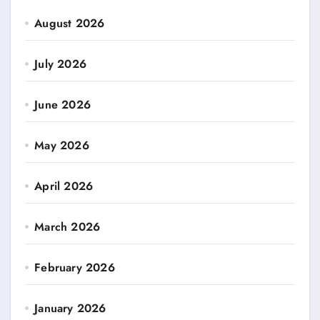
August 2026
July 2026
June 2026
May 2026
April 2026
March 2026
February 2026
January 2026