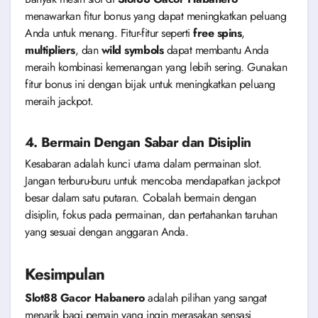
menawarkan fitur bonus yang dapat meningkatkan peluang
Anda untuk menang. Fitur-fitur seperti
free spins
,
multipliers
, dan
wild symbols
dapat membantu Anda
meraih kombinasi kemenangan yang lebih sering. Gunakan
fitur bonus ini dengan bijak untuk meningkatkan peluang
meraih jackpot.
4.
Bermain Dengan Sabar dan Disiplin
Kesabaran adalah kunci utama dalam permainan slot.
Jangan terburu-buru untuk mencoba mendapatkan jackpot
besar dalam satu putaran. Cobalah bermain dengan
disiplin, fokus pada permainan, dan pertahankan taruhan
yang sesuai dengan anggaran Anda.
Kesimpulan
Slot88 Gacor Habanero
adalah pilihan yang sangat
menarik bagi pemain yang ingin merasakan sensasi