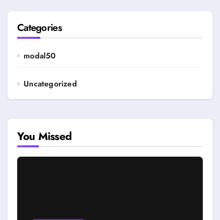
Categories
modal50
Uncategorized
You Missed