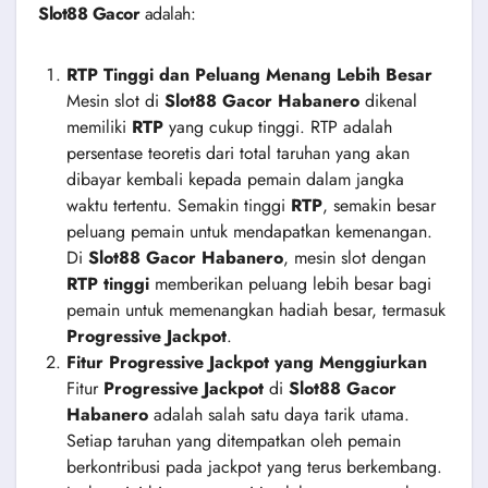
Slot88 Gacor
adalah:
RTP Tinggi dan Peluang Menang Lebih Besar
Mesin slot di
Slot88 Gacor Habanero
dikenal
memiliki
RTP
yang cukup tinggi. RTP adalah
persentase teoretis dari total taruhan yang akan
dibayar kembali kepada pemain dalam jangka
waktu tertentu. Semakin tinggi
RTP
, semakin besar
peluang pemain untuk mendapatkan kemenangan.
Di
Slot88 Gacor Habanero
, mesin slot dengan
RTP tinggi
memberikan peluang lebih besar bagi
pemain untuk memenangkan hadiah besar, termasuk
Progressive Jackpot
.
Fitur Progressive Jackpot yang Menggiurkan
Fitur
Progressive Jackpot
di
Slot88 Gacor
Habanero
adalah salah satu daya tarik utama.
Setiap taruhan yang ditempatkan oleh pemain
berkontribusi pada jackpot yang terus berkembang.