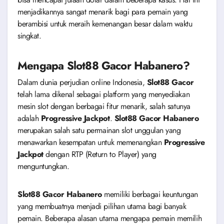
menjadikannya sangat menarik bagi para pemain yang
berambisi untuk meraih kemenangan besar dalam waktu
singkat.
Mengapa Slot88 Gacor Habanero?
Dalam dunia perjudian online Indonesia,
Slot88 Gacor
telah lama dikenal sebagai platform yang menyediakan
mesin slot dengan berbagai fitur menarik, salah satunya
adalah
Progressive Jackpot
.
Slot88 Gacor Habanero
merupakan salah satu permainan slot unggulan yang
menawarkan kesempatan untuk memenangkan
Progressive
Jackpot
dengan RTP (Return to Player) yang
menguntungkan.
Slot88 Gacor Habanero
memiliki berbagai keuntungan
yang membuatnya menjadi pilihan utama bagi banyak
pemain. Beberapa alasan utama mengapa pemain memilih