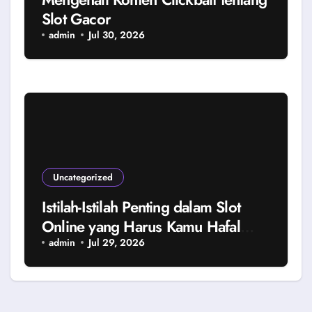
Slot Gacor
admin
Jul 30, 2026
Uncategorized
Istilah-Istilah Penting dalam Slot
Online yang Harus Kamu Hafal
Sebelum Main
admin
Jul 29, 2026