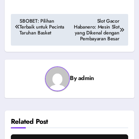
Post
SBOBET: Pilihan
Slot Gacor
Terbaik untuk Pecinta
Habanero: Mesin Slot
navigation
Taruhan Basket
yang Dikenal dengan
Pembayaran Besar
By
admin
Related Post