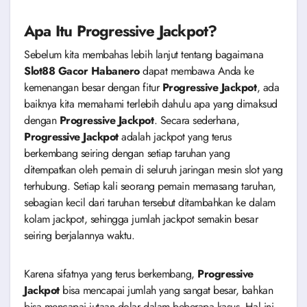
Apa Itu Progressive Jackpot?
Sebelum kita membahas lebih lanjut tentang bagaimana
Slot88 Gacor Habanero
dapat membawa Anda ke
kemenangan besar dengan fitur
Progressive Jackpot
, ada
baiknya kita memahami terlebih dahulu apa yang dimaksud
dengan
Progressive Jackpot
. Secara sederhana,
Progressive Jackpot
adalah jackpot yang terus
berkembang seiring dengan setiap taruhan yang
ditempatkan oleh pemain di seluruh jaringan mesin slot yang
terhubung. Setiap kali seorang pemain memasang taruhan,
sebagian kecil dari taruhan tersebut ditambahkan ke dalam
kolam jackpot, sehingga jumlah jackpot semakin besar
seiring berjalannya waktu.
Karena sifatnya yang terus berkembang,
Progressive
Jackpot
bisa mencapai jumlah yang sangat besar, bahkan
bisa mencapai jutaan dolar dalam beberapa kasus. Hal ini