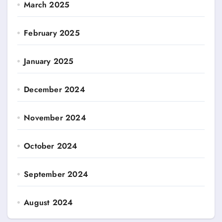
March 2025
February 2025
January 2025
December 2024
November 2024
October 2024
September 2024
August 2024