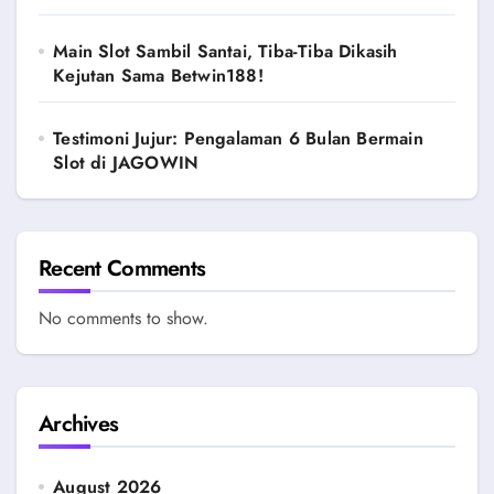
Main Slot Sambil Santai, Tiba-Tiba Dikasih
Kejutan Sama Betwin188!
Testimoni Jujur: Pengalaman 6 Bulan Bermain
Slot di JAGOWIN
Recent Comments
No comments to show.
Archives
August 2026